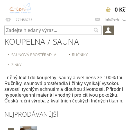
0 Kč
info@e-len.cz
774453275
KOUPELNA / SAUNA
SAUNOVÁ PROSTĚRADLA
RUČNÍKY
ŽÍNKY
Lněný textil do koupelny, sauny a wellness ze 100% lnu.
Ručníky, saunová prostěradla i žínky vynikají vysokou
savostí, rychlým schnutím a dlouhou životností. Přírodní
hypoalergenní materiál vhodný i pro citlivou pokožku.
Česká ruční výroba z kvalitních českých lněných tkanin.
NEJPRODÁVANĚJŠÍ