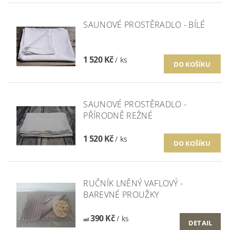
SAUNOVÉ PROSTĚRADLO - BÍLÉ
1 520 Kč
/ ks
SAUNOVÉ PROSTĚRADLO -
PŘÍRODNĚ REŽNÉ
1 520 Kč
/ ks
RUČNÍK LNĚNÝ VAFLOVÝ -
BAREVNÉ PROUŽKY
390 Kč
/ ks
od
DETAIL