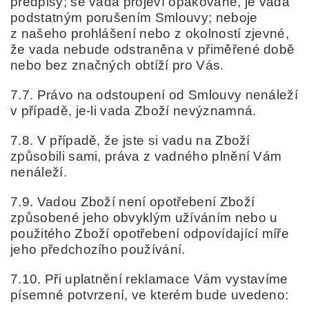
předpisy;
se vada projeví opakovaně,
je vada
podstatným porušením Smlouvy; nebo
je
z našeho prohlášení nebo z okolností zjevné,
že vada nebude odstraněna v přiměřené době
nebo bez značných obtíží pro Vás.
7.7. Právo na odstoupení od Smlouvy nenáleží
v případě, je-li vada Zboží nevýznamná.
7.8. V případě, že jste si vadu na Zboží
způsobili sami, práva z vadného plnění Vám
nenáleží.
7.9. Vadou Zboží není opotřebení Zboží
způsobené jeho obvyklým užíváním nebo u
použitého Zboží opotřebení odpovídající míře
jeho předchozího používání.
7.10. Při uplatnění reklamace Vám vystavíme
písemné potvrzení, ve kterém bude uvedeno: