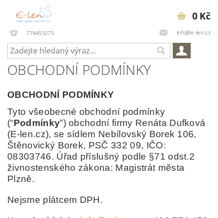
0 Kč
info@e-len.cz
774453275
OBCHODNÍ PODMÍNKY
OBCHODNÍ PODMÍNKY
Tyto všeobecné obchodní podmínky
(“
Podmínky
”)
obchodní firmy Renáta Dufková
(E-len.cz)
, se sídlem
Nebílovský Borek 106,
Štěnovický Borek, PSČ 332 09
,
IČO:
08303746.
Úřad příslušný podle §71 odst.2
živnostenského zákona: Magistrát města
Plzně
.
N
ejsme plátcem DPH.