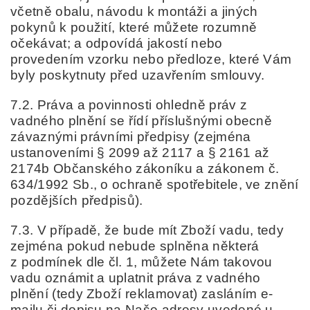
včetně obalu, návodu k montáži a jiných
pokynů k použití, které můžete rozumně
očekávat; a
odpovídá jakostí nebo
provedením vzorku nebo předloze, které Vám
byly poskytnuty před uzavřením smlouvy.
7.2. Práva a povinnosti ohledně práv z
vadného plnění se řídí příslušnými obecně
závaznými právními předpisy (zejména
ustanoveními § 2099 až 2117 a § 2161 až
2174b Občanského zákoníku a zákonem č.
634/1992 Sb., o ochraně spotřebitele, ve znění
pozdějších předpisů).
7.3. V případě, že bude mít Zboží vadu, tedy
zejména pokud nebude splněna některá
z podmínek dle čl. 1, můžete Nám takovou
vadu oznámit a uplatnit práva z vadného
plnění (tedy Zboží reklamovat) zasláním e-
mailu či dopisu na Naše adresy uvedené u