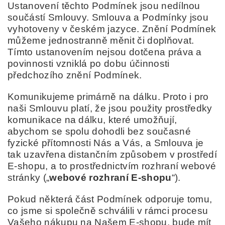
Ustanovení těchto Podmínek jsou nedílnou
součástí Smlouvy. Smlouva a Podmínky jsou
vyhotoveny v českém jazyce. Znění Podmínek
můžeme jednostranně měnit či doplňovat.
Tímto ustanovením nejsou dotčena práva a
povinnosti vzniklá po dobu účinnosti
předchozího znění Podmínek.
K
omunikujeme primárně na dálku. Proto i pro
naši Smlouvu platí, že jsou použity prostředky
komunikace na dálku, které umožňují,
abychom se spolu dohodli bez současné
fyzické přítomnosti Nás a Vás, a Smlouva je
tak uzavřena distančním způsobem v prostředí
E-shopu, a to prostřednictvím rozhraní webové
stránky („
webové rozhraní E-shopu
“).
Pokud některá část Podmínek odporuje tomu,
co jsme si společně schválili v rámci procesu
Vašeho nákupu na Našem E-shopu, bude mít