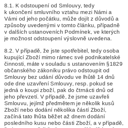
8.1. K odstoupení od Smlouvy, tedy
k ukončení smluvního vztahu mezi Námi a
Vámi od jeho počátku, může dojít z důvodů a
způsoby uvedenými v tomto článku, případně
v dalších ustanoveních Podmínek, ve kterých
je možnost odstoupení výslovně uvedena.
8.2. V případě, že jste spotřebitel, tedy osoba
kupující Zboží mimo rámec své podnikatelské
činnosti, máte v souladu s ustanovením §1829
občanského zákoníku právo odstoupit od
Smlouvy bez udání důvodu ve lhůtě 14 dnů
ode dne uzavření Smlouvy, resp. pokud se
jedná o koupi zboží, pak do čtrnácti dnů od
jeho převzetí. V případě, že jsme uzavřeli
Smlouvu, jejímž předmětem je několik kusů
Zboží nebo dodání několika částí Zboží,
začíná tato lhůta běžet až dnem dodání
posledního kusu nebo části Zboží, a v případě,