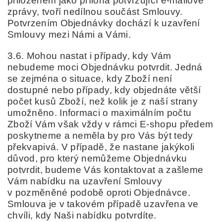
přiloženém jako příloha potvrzující e-mailové
zprávy, tvoří nedílnou součást Smlouvy.
Potvrzením Objednávky dochází k uzavření
Smlouvy mezi Námi a Vámi.
3.6. Mohou nastat i případy, kdy Vám
nebudeme moci Objednávku potvrdit. Jedná
se zejména o situace, kdy Zboží není
dostupné nebo případy, kdy objednáte větší
počet kusů Zboží, než kolik je z naší strany
umožněno. Informaci o maximálním počtu
Zboží Vám však vždy v rámci E-shopu předem
poskytneme a neměla by pro Vás být tedy
překvapivá. V případě, že nastane jakýkoli
důvod, pro který nemůžeme Objednávku
potvrdit, budeme Vás kontaktovat a zašleme
Vám nabídku na uzavření Smlouvy
v pozměněné podobě oproti Objednávce.
Smlouva je v takovém případě uzavřena ve
chvíli, kdy Naši nabídku potvrdíte.