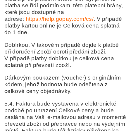
platba se řídí podmínkami této platební brány,
které jsou dostupné na
adrese:
https://help.gopay.com/cs/
. V případě
platby kartou online je Celková cena splatná
do 1 dne.
Dobírkou. V takovém případě dojde k platbě
při doručení Zboží oproti předání zboží.
V případě platby dobírkou je celková cena
splatná při převzetí zboží.
Dárkovým poukazem (voucher) s originálním
kódem, jehož hodnota bude odečtena z
celkové ceny objednávky.
5.4. Faktura bude vystavena v elektronické
podobě po uhrazení Celkové ceny a bude
zaslána na Vaši e-mailovou adresu v momentě
převzetí zboží od přepravce nebo na výdejním
místě. Faktura bude též fyzicky přiložena ke