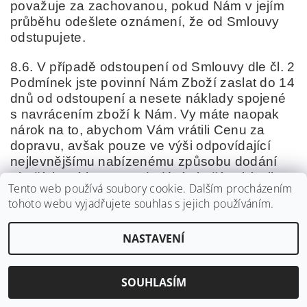
považuje za zachovanou, pokud Nám v jejím
průběhu odešlete oznámení, že od Smlouvy
odstupujete.
8.6. V případě odstoupení od Smlouvy dle čl. 2
Podmínek jste povinní Nám Zboží zaslat do 14
dnů od odstoupení a nesete náklady spojené
s navrácením zboží k Nám. Vy máte naopak
nárok na to, abychom Vám vrátili Cenu za
dopravu, avšak pouze ve výši odpovídající
nejlevnějšímu nabízenému způsobu dodání
Zboží, který jsme pro dodání Zboží nabízeli.
Tento web používá soubory cookie. Dalším procházením
V případě odstoupení z důvodu, že My
tohoto webu vyjadřujete souhlas s jejich používáním.
porušíme uzavřenou Smlouvu, hradíme i
náklady spojené s navrácením zboží k Nám,
NASTAVENÍ
ovšem opět pouze do výše Ceny za dopravu
ve výši odpovídající nejlevnějšímu
nabízenému způsobu dodání Zboží, který
SOUHLASÍM
jsme při dodání Zboží nabízeli.