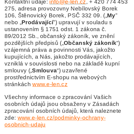
Kontaktní údaje:
info@e-len.cz
, + 420 774 453
275
, adresa provozovny
Nebílovský Borek
106, Štěnovický Borek, PSČ 332 09.
(„
My
”
nebo „
Prodávající
”) upravují v souladu s
ustanovením § 1751 odst. 1 zákona č.
89/2012 Sb., občanský zákoník, ve znění
pozdějších předpisů („
Občanský zákoník
“)
vzájemná práva a povinnosti Vás, jakožto
kupujících, a Nás, jakožto prodávajících,
vzniklá v souvislosti nebo na základě kupní
smlouvy („
Smlouva
“) uzavřené
prostřednictvím E-shopu na webových
stránkách
www.e-len.cz
Všechny informace o zpracování Vašich
osobních údajů jsou obsaženy v Zásadách
zpracování osobních údajů, která naleznete
zde
:
www.e-len.cz/podminky-ochrany-
osobnich-udaju