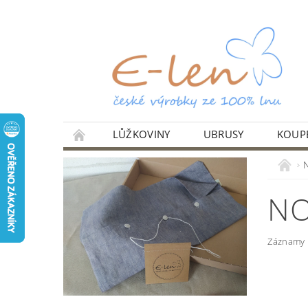
LŮŽKOVINY
UBRUSY
KOUPE
NAŠE KVALITA
DOPRAVA A PLATBA
PODMÍNKY OCHRANY OSOBNÍCH ÚDAJŮ (GDP
NO
Záznamy n