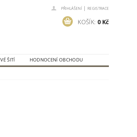
|
PŘIHLÁŠENÍ
REGISTRACE
KOŠÍK:
0 Kč
É ŠITÍ
HODNOCENÍ OBCHODU
OBCHODNÍ PODMÍNKY
NÁVKA