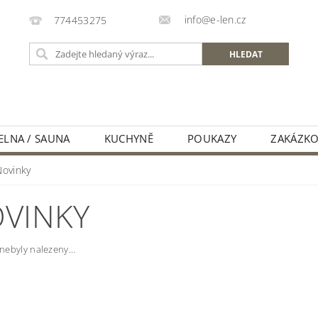
info@e-len.cz
774453275
LNA / SAUNA
KUCHYNĚ
POUKAZY
ZAKÁZKOV
PÉČE O LNĚNÉ LÁTKY
LEN - VLASTNOSTI A VÝHODY
Novinky
R)
KONTAKTNÍ A FAKTURAČNÍ ÚDAJE
MOJE OBJED
VINKY
ebyly nalezeny...