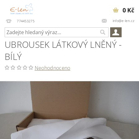
0 Kč
info@e-len.cz
774453275
UBROUSEK LÁTKOVÝ LNĚNÝ -
BÍLÝ
Neohodnoceno