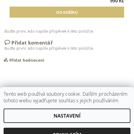
950 Kč
Buďte první, kdo napíše příspěvek k této položce.
Přidat komentář
Buďte první, kdo napíše příspěvek k této položce.
Přidat hodnocení
Tento web používá soubory cookie. Dalším procházením
tohoto webu vyjadřujete souhlas s jejich používáním.
NASTAVENÍ
Upravit nastavení cookies
2026 ©
E-len
, všechna práva vyhrazena
Vytvořil Shoptet