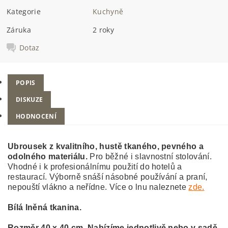
Kategorie
Kuchyně
Záruka
2 roky
Dotaz
POPIS
DISKUZE
HODNOCENÍ
Ubrousek z kvalitního, hustě tkaného, pevného a
odolného materiálu.
Pro běžné i slavnostní stolování.
Vhodné i k profesionálnímu použití do hotelů a
restaurací. Výborně snáší násobné používání a praní,
nepouští vlákno a neřídne. Více o lnu naleznete
zde.
Bílá lněná tkanina.
Rozměr 40 x 40 cm. Nabízíme jednotlivě nebo v sadě