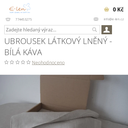
0 Kč
info@e-len.cz
774453275
UBROUSEK LÁTKOVÝ LNĚNÝ -
BÍLÁ KÁVA
Neohodnoceno